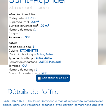
Saint-Raphaël
St raphael, 1 piece
Infos bien immobilier
Code postal :
83700
Superficie (m²) :
20 m²
Surface loi Carrez (m²) :
19 m²
Nombre de pièces :
1
Etage :
1
Ascenseur :
Non
détails
Nb de salle d'eau :
1
Cuisine :
KITCHENETTE
Mode de chauffage :
Autre, Autre
Type de chauffage :
Autre, Autre
Format de chauffage :
AUTRE, Individuel
Terrasse :
OUI
Nombre de parking :
1
Année de construction :
1988
Sélectionner ce bien
Infos Financières
Prix de vente :
139 400 €
Les honoraires d'agence seront intégralement à la charge du
Détails de l'offre
vendeur
:
Charges :
58 €
Taxe foncière annuelle :
416 €
SAINT-RAPHAEL - Boulouris Dominant la mer, et à proximité immédiate des
Taxe d'habitation :
428 €
plages, dans une résidence sécurisée avec gardien comprenant 156 lots