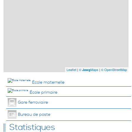
Leaflet
|
©
Maps
|
© OpenStreetMap
Jawg
École maternelle
École primaire
Gare ferroviaire
Bureau de poste
Statistiques