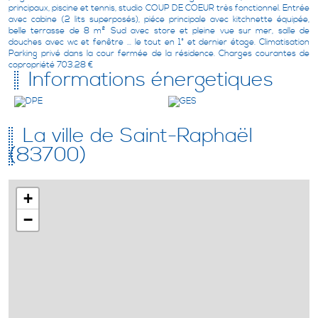
Réf: 00486
principaux, piscine et tennis, studio COUP DE COEUR très fonctionnel. Entrée
avec cabine (2 lits superposés), piéce principale avec kitchnette équipée,
belle terrasse de 8 m² Sud avec store et pleine vue sur mer, salle de
douches avec wc et fenêtre ... le tout en 1° et dernier étage. Climatisation
Parking privé dans la cour fermée de la résidence. Charges courantes de
copropriété 703.28 €
Informations énergetiques
La ville de Saint-Raphaël
(83700)
+
−